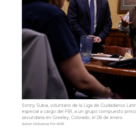
Sonny Subia, voluntario de la Liga de Ciudadanos Lat
especial a cargo del FBI, a un grupo compuesto princ
secundaria en Greeley, Colorado, el 28 de enero.
AAron Ontiveroz For NPR