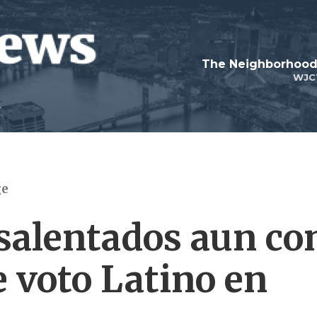
WJC
ge
salentados aun co
 voto Latino en